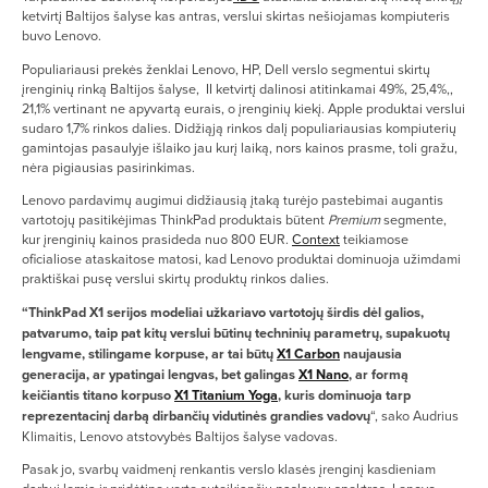
ketvirtį Baltijos šalyse kas antras, verslui skirtas nešiojamas kompiuteris
buvo Lenovo.
Populiariausi prekės ženklai Lenovo, HP, Dell verslo segmentui skirtų
įrenginių rinką Baltijos šalyse, II ketvirtį dalinosi atitinkamai 49%, 25,4%,,
21,1% vertinant ne apyvartą eurais, o įrenginių kiekį. Apple produktai verslui
sudaro 1,7% rinkos dalies. Didžiąją rinkos dalį populiariausias kompiuterių
gamintojas pasaulyje išlaiko jau kurį laiką, nors kainos prasme, toli gražu,
nėra pigiausias pasirinkimas.
Lenovo pardavimų augimui didžiausią įtaką turėjo pastebimai augantis
vartotojų pasitikėjimas ThinkPad produktais būtent
Premium
segmente,
kur įrenginių kainos prasideda nuo 800 EUR.
Context
teikiamose
oficialiose ataskaitose matosi, kad Lenovo produktai dominuoja užimdami
praktiškai pusę verslui skirtų produktų rinkos dalies.
“ThinkPad X1 serijos modeliai užkariavo vartotojų širdis dėl galios,
patvarumo, taip pat kitų verslui būtinų techninių parametrų, supakuotų
lengvame, stilingame korpuse, ar tai būtų
X1 Carbon
naujausia
generacija, ar ypatingai lengvas, bet galingas
X1 Nano
, ar formą
keičiantis titano korpuso
X1 Titanium Yoga
, kuris dominuoja tarp
reprezentacinį darbą dirbančių vidutinės grandies vadovų
“, sako Audrius
Klimaitis, Lenovo atstovybės Baltijos šalyse vadovas.
Pasak jo, svarbų vaidmenį renkantis verslo klasės įrenginį kasdieniam