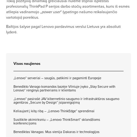
Tokią pozityvią dinamiką greičiausiai nulėmė stipriai išplėstas
profesionalių ThinkPad P serijos darbo stočių asortimentas, kuris iš esmės
atliepia vadinamojo „
power user
“ (ypatingo našumo reikalaujančio
vartotojo) poreikius.
Baltijos šalyse pagal Lenovo pardavimus verslui Lietuva yra absoliuti
lyderė.
Visos naujienos
„Lenovo“ serveriai – saugūs, patikimi ir pagaminti Europoje
Benedikto Vanago komandos bazėje Vilniuje įvyko „Stay Secure with
Lenovo“ renginys partneriams ir klientams
„Lenovo“ pasirašė JAV kibernetinio saugumo ir infrastruktūros saugumo
agentūros „Secure by Design“ įsipareigojimą
Keliaujant į kitą ribą – „Lenovo ThinkEdge“ sprendimai
Susitikite akimirksniu – „Lenovo ThinkSmart“ sklandžioms
konferencijoms
Benediktas Vanagas: Mus vienija Dakaras ir technologijos