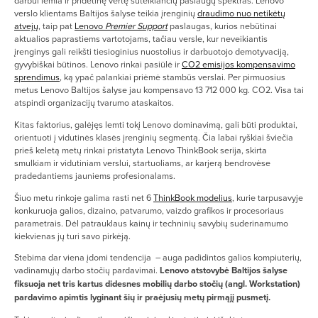
darbui lemia ir pridėtinę vertę suteikiančių paslaugų spektras. Lenovo
verslo klientams Baltijos šalyse teikia įrenginių
draudimo nuo netikėtų
atvejų
, taip pat
Lenovo
Premier Support
paslaugas, kurios nebūtinai
aktualios paprastiems vartotojams, tačiau versle, kur neveikiantis
įrenginys gali reikšti tiesioginius nuostolius ir darbuotojo demotyvaciją,
gyvybiškai būtinos. Lenovo rinkai pasiūlė ir
CO2 emisijos kompensavimo
sprendimus
, ką ypač palankiai priėmė stambūs verslai. Per pirmuosius
metus Lenovo Baltijos šalyse jau kompensavo 13 712 000 kg. CO2. Visa tai
atspindi organizacijų tvarumo ataskaitos.
Kitas faktorius, galėjęs lemti tokį Lenovo dominavimą, gali būti produktai,
orientuoti į vidutinės klasės įrenginių segmentą. Čia labai ryškiai šviečia
prieš keletą metų rinkai pristatyta Lenovo ThinkBook serija, skirta
smulkiam ir vidutiniam verslui, startuoliams, ar karjerą bendrovėse
pradedantiems jauniems profesionalams.
Šiuo metu rinkoje galima rasti net 6
ThinkBook modelius
, kurie tarpusavyje
konkuruoja galios, dizaino, patvarumo, vaizdo grafikos ir procesoriaus
parametrais. Dėl patrauklaus kainų ir techninių savybių suderinamumo
kiekvienas jų turi savo pirkėją.
Stebima dar viena įdomi tendencija – auga padidintos galios kompiuterių,
vadinamųjų darbo stočių pardavimai.
Lenovo atstovybė Baltijos šalyse
fiksuoja net tris kartus didesnes mobilių darbo stočių (angl. Workstation)
pardavimo apimtis lyginant šių ir praėjusių metų pirmąjį pusmetį.