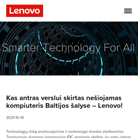
Kas antras verslui skirtas nešiojamas
kompiuteris Baltijos šalyse – Lenovo!
2021-10-14
Technologijų rinką analizuojančios ir sistemingai išvadas skelbiančios
Tarptautinės duomenų korporacijos
IDC
ataskaita skelbia: šių metų antrąjį