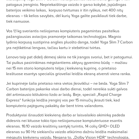
patogaus įrenginio. Nepriekaištinga vaizdo ir garso kokybė, įspūdingas
baterijos veikimo laikas, korpuso tvirtumas ir itin ryškus, net 400 nitų
ekranas – tik kelios savybės, dėl kurių Yoga galite pasikliauti tiek darbe,
tiek namuose.
Vos 1,1 kg sveriantis nešiojamas kompiuteris pagamintas pasitelkus
pažangiausias aviacijos pramonėje taikomas technologijas. Magnio
lydinio korpusą sustiprina anglies pluošto danga, todėl Yoga Slim 7 Carbon
yra neįtikėtinai lengvas, tačiau kartu ir stebėtinai tvirtas.
Lenovo taip pat didelį dėmesį skiria ne tik įrangos svoriui, bet ir patogumui.
Tai puikus pasirinkimas mėgstantiems aktyvų gyvenimo būdą – mažiau
nei 15 mm storio kompiuteris telpa į kiekvieną kuprinę, o prietaiso
kraštuose esantys specialūs grioveliai leidžia ekraną atversti viena ranka.
Jei kuprinėje šalia prietaiso nėra vietos įkrovikliui – ne bėda. Yoga Slim 7
Carbon baterijos pakanka visai darbo dienai, todėl nereikia sukti galvos
dėl artimiausio kištukinio lizdo ar laidų. Beje, speciali „Rapid Charge
Express“ funkcija leidžia įrenginį vos per 15 minučių įkrauti tiek, kad
kompiuterio pajėgumų pakaktų dar bent trims valandoms.
Produktyviai išnaudoti kiekvieną darbo ar laisvalaikio akimirką padeda
didesnis nei kituose tokio tipo nešiojamuose kompiuteriuose esantis
ekranas. 16:10 vaizdo kraštinių santykį turintis, 14 colių QHD+ OLED
ekranas su 90 Hz siekiančiu vaizdo atkūrimo dažniu leidžia maksimaliai
mėgautis kiekvienu vaizdu. Negana to, „Dolby Vision HDR“ technologija,