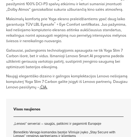
pasižyminti 100% DCI-P3 spalvų atkūrimu ir keturi sumaniai įmontuoti
„Dolby Atmos“ garsiakalbiai sukuria užburiančią kino salės atmosferą.
Maksimalų komfortą prie Yoga ekrano praleidžiantiems ypač daug laiko
®
garantuoja TÜV LBL Eyesafe
+ Eye Comfort sertifikatas. Juo pažymima,
kad nešiojamo kompiuterio ekranas atitinka aukščiausius standartus,
reikalingus norint apsaugoti regėjimą nuo pernelyg intensyvios mėlynos
šviesos ir nereikalingo nuovargio.
Galiausiai, pažangiomis technologijomis apsaugota ne tik Yoga Slim 7
Carbon išorė, bet ir vidus. Išmanioji Lenovo Smart AI programa padeda
užtikrinti geriausią vartotojo patirtį, sustiprinti įrenginio saugumą bei
optimizuoti baterijos eikvojimą.
Naująjį elegantiško dizaino ir galingos komplektacijos Lenovo nešiojamą
kompiuterį Yoga Slim 7 Carbon galite įsigyti iš Lenovo partnerių. Daugiau
Lenovo pasiūlymų –
ČIA.
Visos naujienos
„Lenovo“ serveriai – saugūs, patikimi ir pagaminti Europoje
Benedikto Vanago komandos bazėje Vilniuje įvyko „Stay Secure with
Lenovo“ renginys partneriams ir klientams