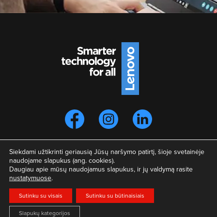
Siekdami užtikrinti geriausią Jūsų naršymo patirtį, šioje svetainėje
Privatumo pranešimas
naudojame slapukus (ang. cookies).
Naudojimo taisyklės
Daugiau apie mūsų naudojamus slapukus, ir jų valdymą rasite
nustatymuose
.
2021 © Smartertechnology.lt - oficiali Lenovo atstovybės Baltijos
Sutinku su visais
Sutinku su būtinaisiais
šalyse svetainė. Visos teisės saugomos.
Slapukų kategorijos