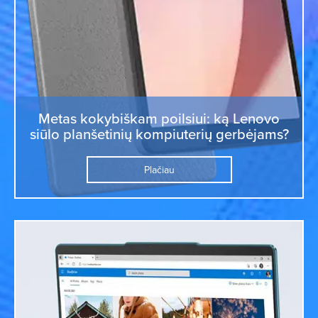
Metas kokybiškam poilsiui: ką Lenovo
siūlo planšetinių kompiuterių gerbėjams?
Plačiau