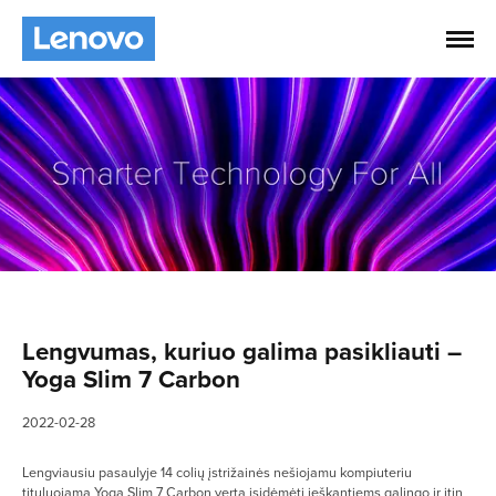
Lengvumas, kuriuo galima pasikliauti –
Yoga Slim 7 Carbon
2022-02-28
Lengviausiu pasaulyje 14 colių įstrižainės nešiojamu kompiuteriu
tituluojamą Yoga Slim 7 Carbon verta įsidėmėti ieškantiems galingo ir itin