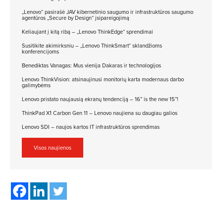
„Lenovo“ pasirašė JAV kibernetinio saugumo ir infrastruktūros saugumo
agentūros „Secure by Design“ įsipareigojimą
Keliaujant į kitą ribą – „Lenovo ThinkEdge“ sprendimai
Susitikite akimirksniu – „Lenovo ThinkSmart“ sklandžioms
konferencijoms
Benediktas Vanagas: Mus vienija Dakaras ir technologijos
Lenovo ThinkVision: atsinaujinusi monitorių karta modernaus darbo
galimybėms
Lenovo pristato naujausią ekranų tendenciją – 16” is the new 15”!
ThinkPad X1 Carbon Gen 11 – Lenovo naujiena su daugiau galios
Lenovo SDI – naujos kartos IT infrastruktūros sprendimas
Visos naujienos