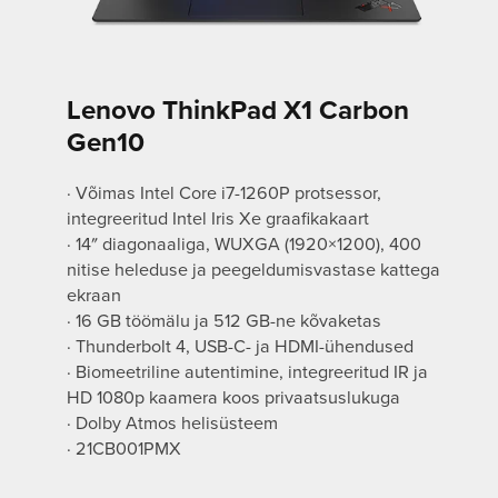
Lenovo ThinkPad X1 Carbon
Gen10
· Võimas Intel Core i7-1260P protsessor,
integreeritud Intel Iris Xe graafikakaart
· 14″ diagonaaliga, WUXGA (1920×1200), 400
nitise heleduse ja peegeldumisvastase kattega
ekraan
· 16 GB töömälu ja 512 GB-ne kõvaketas
· Thunderbolt 4, USB-C- ja HDMI-ühendused
· Biomeetriline autentimine, integreeritud IR ja
HD 1080p kaamera koos privaatsuslukuga
· Dolby Atmos helisüsteem
· 21CB001PMX