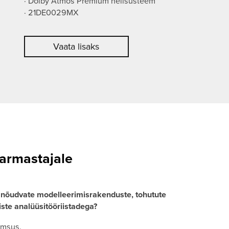
· Dolby Atmos Premium helisüsteem
· 21DE0029MX
Vaata lisaks
earmastajale
 nõudvate modelleerimisrakenduste, tohutute
ste analüüsitööriistadega?
õimsus.