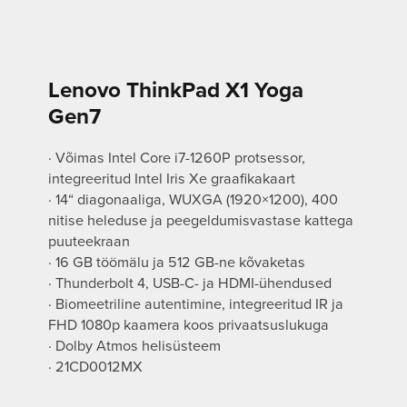
Lenovo ThinkPad X1 Yoga
Gen7
· Võimas Intel Core i7-1260P protsessor,
integreeritud Intel Iris Xe graafikakaart
· 14“ diagonaaliga, WUXGA (1920×1200), 400
nitise heleduse ja peegeldumisvastase kattega
puuteekraan
· 16 GB töömälu ja 512 GB-ne kõvaketas
· Thunderbolt 4, USB-C- ja HDMI-ühendused
· Biomeetriline autentimine, integreeritud IR ja
FHD 1080p kaamera koos privaatsuslukuga
· Dolby Atmos helisüsteem
· 21CD0012MX