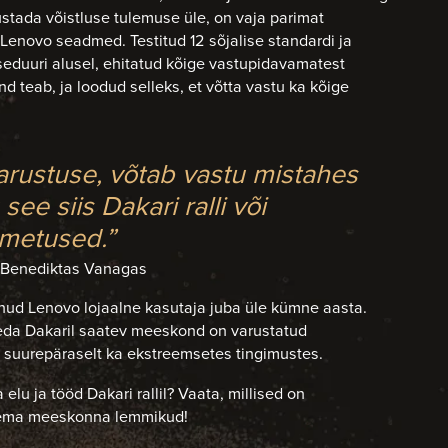
stada võistluse tulemuse üle, on vaja parimat
n Lenovo seadmed. Testitud 12 sõjalise standardi ja
duuri alusel, ehitatud kõige vastupidavamatest
d teab, ja loodud selleks, et võtta vastu ka kõige
varustuse, võtab vastu mistahes
see siis Dakari ralli või
imetused.”
a Benediktas Vanagas
ud Lenovo lojaalne kasutaja juba üle kümne aasta.
 teda Dakaril saatev meeskond on varustatud
suurepäraselt ka ekstreemsetes tingimustes.
 elu ja tööd Dakari rallil? Vaata, millised on
tema meeskonna lemmikud!