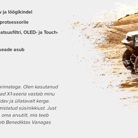
 ja löögikindel
 protsessorile
tsusfiltri, OLED- ja Touch-
e seade asub
 parimatega. Olen kasutanud
ad X1-seeria vastab minu
av ja üllatavalt kerge.
mistatud süsinikkiust. Just
 oma arvutilt, mis teeb
leb Benediktas Vanagas