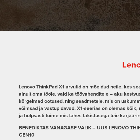
Leno
Lenovo ThinkPad X1 arvutid on mõeldud neile, kes sea
ainult oma tööle, vaid ka töövahenditele – aku kestvu
kõrgeimad ootused, ning seadmetele, mis on uskumatu
võimsad ja vastupidavad. X1-seerias on olemas kõik, mid
ja hõlpsasti toime mis tahes takistusega teie karjäärire
BENEDIKTAS VANAGASE VALIK – UUS LENOVO TH
GEN10