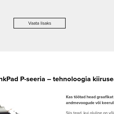
Vaata lisaks
kPad P-seeria – tehnoloogia kiirus
Kas töötad head graafikat
andmevoogude või keeruli
Siis tead, kui oluline on v