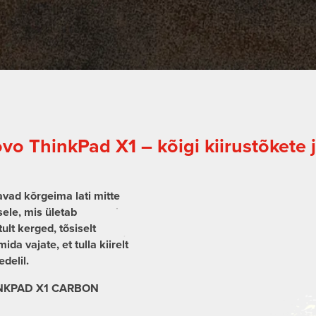
vo ThinkPad X1 – kõigi kiirustõkete 
vad kõrgeima lati mitte
sele, mis ületab
lt kerged, tõsiselt
a vajate, et tulla kiirelt
delil.
INKPAD X1 CARBON