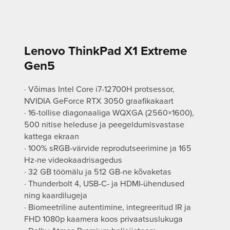
Lenovo ThinkPad X1 Extreme
Gen5
· Võimas Intel Core i7-12700H protsessor,
NVIDIA GeForce RTX 3050 graafikakaart
· 16-tollise diagonaaliga WQXGA (2560×1600),
500 nitise heleduse ja peegeldumisvastase
kattega ekraan
· 100% sRGB-värvide reprodutseerimine ja 165
Hz-ne videokaadrisagedus
· 32 GB töömälu ja 512 GB-ne kõvaketas
· Thunderbolt 4, USB-C- ja HDMI-ühendused
ning kaardilugeja
· Biomeetriline autentimine, integreeritud IR ja
FHD 1080p kaamera koos privaatsuslukuga