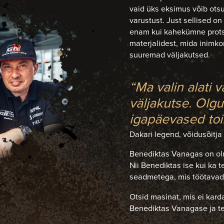
vaid üks eksimus võib otsu
varustust. Just sellised o
enam kui kahekümne protse
materjalidest, mida inimkon
suuremad väljakutsed.
“Ma valin alati 
väljakutse. Olgu 
igapäevased to
Dakari legend, võidusõitj
Benediktas Vanagas on oln
Nii Benediktas ise kui ka
seadmetega, mis töötavad 
Otsid masinat, mis ei karda
Benediktas Vanagase ja 