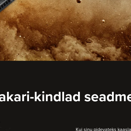
akari-kindlad seadm
Kui sinu pidevateks kaasla