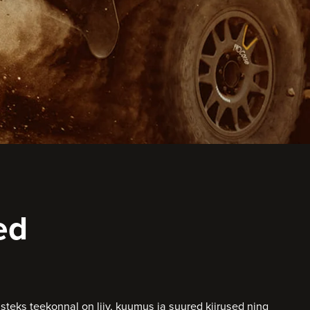
ed
steks teekonnal on liiv, kuumus ja suured kiirused ning