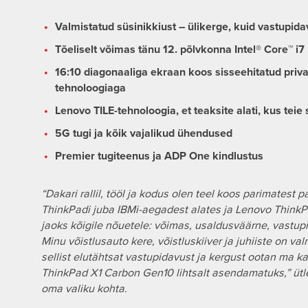
Valmistatud süsinikkiust – ülikerge, kuid vastupidav
Tõeliselt võimas tänu 12. põlvkonna Intel® Core™ i7
16:10 diagonaaliga ekraan koos sisseehitatud privaa
tehnoloogiaga
Lenovo TILE-tehnoloogia, et teaksite alati, kus tei
5G tugi ja kõik vajalikud ühendused
Premier tugiteenus ja ADP One kindlustus
“Dakari rallil, tööl ja kodus olen teel koos parimatest
ThinkPadi juba IBMi-aegadest alates ja Lenovo ThinkP
jaoks kõigile nõuetele: võimas, usaldusväärne, vastupid
Minu võistlusauto kere, võistluskiiver ja juhiiste on val
sellist elutähtsat vastupidavust ja kergust ootan ma ka
ThinkPad X1 Carbon Gen10 lihtsalt asendamatuks,” üt
oma valiku kohta.