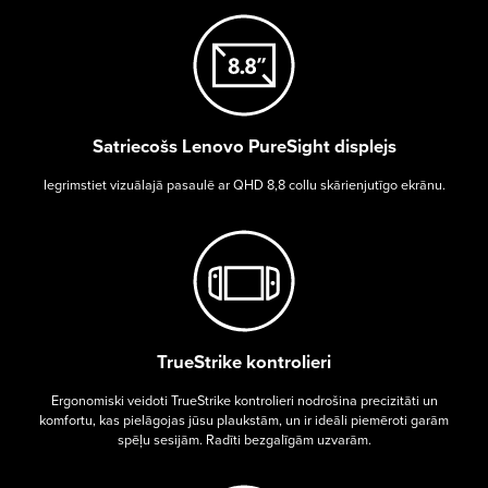
Satriecošs Lenovo PureSight displejs
Iegrimstiet vizuālajā pasaulē ar QHD 8,8 collu skārienjutīgo ekrānu.
TrueStrike kontrolieri
Ergonomiski veidoti TrueStrike kontrolieri nodrošina precizitāti un
komfortu, kas pielāgojas jūsu plaukstām, un ir ideāli piemēroti garām
spēļu sesijām. Radīti bezgalīgām uzvarām.