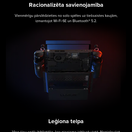
Racionalizēta savienojamība
Vienmērīgu pārslēdzieties no solo spēles uz tiešsaistes kaujām,
izmantojot Wi-Fi 6E un Bluetooth® 5.2.
Leģiona telpa
Visa jūsu spēļu bibliotēka, kas pieejama jebkurā vietā. Nepieļaujiet