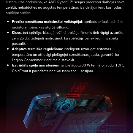
sistēmu tas nodrošina, ka AMD Ryzen™ Z1 sērijas procesori darbojas savā
zenītā, nebaidoties no augstas temperatūras izaicinājumiem, kas rodas,
spēlējot spēles.
Precīza dzesēšana maksimālai veiktspējai
: aprīkots ar īpaši plānām
radiatora ribām, kas atgrūž siltumu.
Kluss, bet spēcīgs
: klusajā režīmā trokšņa līmenis tiek rūpīgi uzturēts
zem 25 db, tādējādi nodrošinot, ka spēlētājs paliek iegrimis spēļu
pasaulē.
Adaptīvā termiskā regulēšana
: inteliģenti uzraugot sistēmas
temperatūru un attiecīgi pielāgojot dzesēšanas jaudu, garantē, ka
Legion Go vienmēr ir optimālā stāvoklī.
Izstrādāts spēļu maratoniem
: ar pielāgotu 30 W termālo jaudu (TDP),
ColdFront ir paredzēts ne tikai īsām spēļu sesijām.