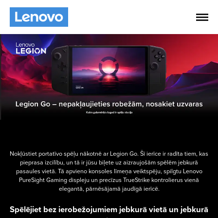
Nokļūstiet portatīvo spēļu nākotnē ar Legion Go. Šī ierīce ir radīta tiem, kas
pieprasa izcilību, un tā ir jūsu biļete uz aizraujošām spēlēm jebkurā
pasaules vietā. Tā apvieno konsoles līmeņa veiktspēju, spilgtu Lenovo
PureSight Gaming displeju un precīzus TrueStrike kontrolierus vienā
elegantā, pārnēsājamā jaudīgā ierīcē.
Spēlējiet bez ierobežojumiem jebkurā vietā un jebkurā