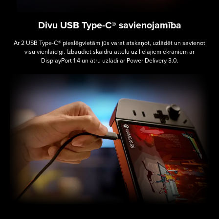
Divu USB Type-C® savienojamība
Ar 2 USB Type-C® pieslēgvietām jūs varat atskaņot, uzlādēt un savienot
visu vienlaicīgi. Izbaudiet skaidru attēlu uz lielajiem ekrāniem ar
DisplayPort 1.4 un ātru uzlādi ar Power Delivery 3.0.