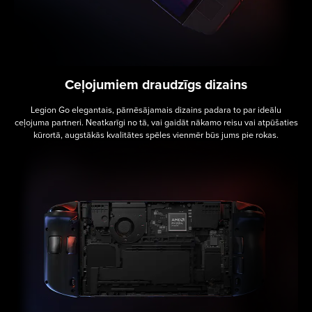
Ceļojumiem draudzīgs dizains
Legion Go elegantais, pārnēsājamais dizains padara to par ideālu
ceļojuma partneri. Neatkarīgi no tā, vai gaidāt nākamo reisu vai atpūšaties
kūrortā, augstākās kvalitātes spēles vienmēr būs jums pie rokas.