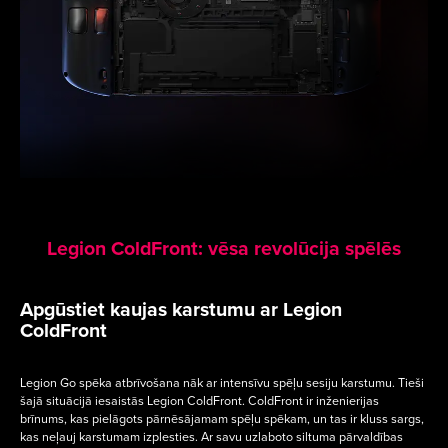
Legion ColdFront: vēsa revolūcija spēlēs
Apgūstiet kaujas karstumu ar Legion
ColdFront
Legion Go spēka atbrīvošana nāk ar intensīvu spēļu sesiju karstumu. Tieši
šajā situācijā iesaistās Legion ColdFront. ColdFront ir inženierijas
brīnums, kas pielāgots pārnēsājamam spēļu spēkam, un tas ir kluss sargs,
kas neļauj karstumam izplesties. Ar savu uzlaboto siltuma pārvaldības