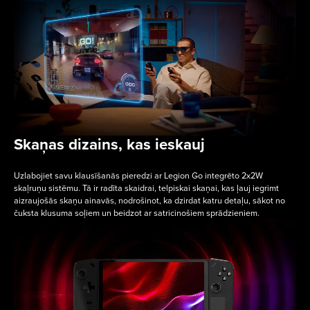
Skaņas dizains, kas ieskauj
Uzlabojiet savu klausīšanās pieredzi ar Legion Go integrēto 2x2W
skaļruņu sistēmu. Tā ir radīta skaidrai, telpiskai skaņai, kas ļauj iegrimt
aizraujošās skaņu ainavās, nodrošinot, ka dzirdat katru detaļu, sākot no
čuksta klusuma soļiem un beidzot ar satricinošiem sprādzieniem.