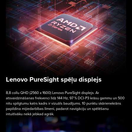
Lenovo PureSight spēļu displejs
8,8 collu QHD (2560 x 1600) Lenovo PureSight displejs. Ar
atsvaidzināšanas frekvenci līdz 144 Hz, 97 % DCI-P3 krāsu gammu un 500
nitu spilgtumu katrs kadrs ir vizuāls baudījums. 10 punktu skārienekrāns
papildina mijiedarbības līmeni, padarot navigāciju un spēlēšanu
intuitīvāku nekā jebkad agrāk.