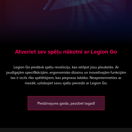
Atveriet sev spēļu nākotni ar Legion Go
Legion Go piedāvā spēļu revolūciju, kas ietilpst jūsu plaukstās. Ar
jaudīgajām specifikācijām, ergonomisko dizainu un inovatīvajām funkcijām
tas ir izcils rīks spēlētājiem, kas pieprasa labāko. Neapmierinieties ar
mazāk; uzlabojiet savu spēļu pieredzi ar Legion Go.
Piedzīvojums gaida, pasūtiet tagad!