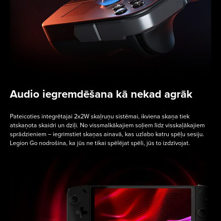
Audio iegremdēšana kā nekad agrāk
Pateicoties integrētajai 2x2W skaļruņu sistēmai, ikviena skaņa tiek
atskaņota skaidri un dziļi. No vissmalkākajiem soļiem līdz visskaļākajiem
sprādzieniem – iegrimstiet skaņas ainavā, kas uzlabo katru spēļu sesiju.
Legion Go nodrošina, ka jūs ne tikai spēlējat spēli, jūs to izdzīvojat.