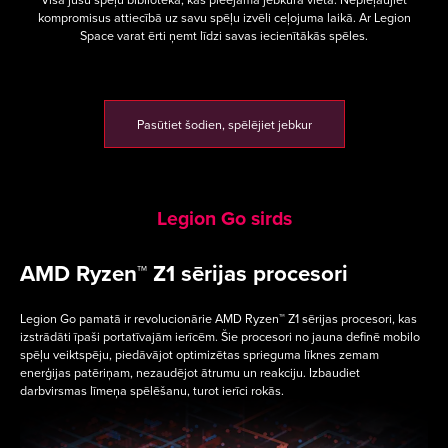
kompromisus attiecībā uz savu spēļu izvēli ceļojuma laikā. Ar Legion
Space varat ērti ņemt līdzi savas iecienītākās spēles.
Pasūtiet šodien, spēlējiet jebkur
Legion Go sirds
AMD Ryzen™ Z1 sērijas procesori
Legion Go pamatā ir revolucionārie AMD Ryzen™ Z1 sērijas procesori, kas
izstrādāti īpaši portatīvajām ierīcēm. Šie procesori no jauna definē mobilo
spēļu veiktspēju, piedāvājot optimizētas sprieguma līknes zemam
enerģijas patēriņam, nezaudējot ātrumu un reakciju. Izbaudiet
darbvirsmas līmeņa spēlēšanu, turot ierīci rokās.