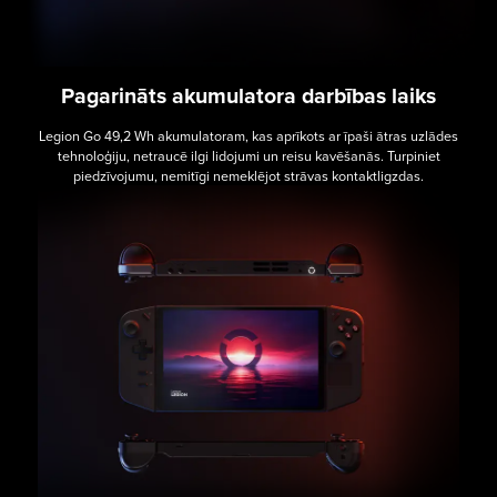
Pagarināts akumulatora darbības laiks
Legion Go 49,2 Wh akumulatoram, kas aprīkots ar īpaši ātras uzlādes
tehnoloģiju, netraucē ilgi lidojumi un reisu kavēšanās. Turpiniet
piedzīvojumu, nemitīgi nemeklējot strāvas kontaktligzdas.