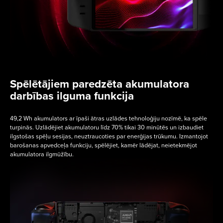
Spēlētājiem paredzēta akumulatora
darbības ilguma funkcija
49,2 Wh akumulators ar īpaši ātras uzlādes tehnoloģiju nozīmē, ka spēle
turpinās. Uzlādējiet akumulatoru līdz 70% tikai 30 minūtēs un izbaudiet
ilgstošas spēļu sesijas, neuztraucoties par enerģijas trūkumu. Izmantojot
barošanas apvedceļa funkciju, spēlējiet, kamēr lādējat, neietekmējot
akumulatora ilgmūžību.