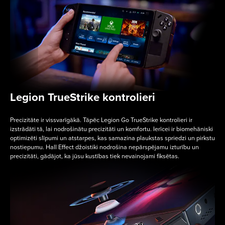
Legion TrueStrike kontrolieri
Precizitāte ir vissvarīgākā. Tāpēc Legion Go TrueStrike kontrolieri ir
izstrādāti tā, lai nodrošinātu precizitāti un komfortu. Ierīcei ir biomehāniski
optimizēti slīpumi un atstarpes, kas samazina plaukstas spriedzi un pirkstu
nostiepumu. Hall Effect džoistiki nodrošina nepārspējamu izturību un
precizitāti, gādājot, ka jūsu kustības tiek nevainojami fiksētas.