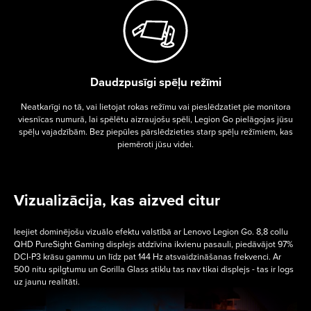
Daudzpusīgi spēļu režīmi
Neatkarīgi no tā, vai lietojat rokas režīmu vai pieslēdzatiet pie monitora
viesnīcas numurā, lai spēlētu aizraujošu spēli, Legion Go pielāgojas jūsu
spēļu vajadzībām. Bez piepūles pārslēdzieties starp spēļu režīmiem, kas
piemēroti jūsu videi.
Vizualizācija, kas aizved citur
Ieejiet dominējošu vizuālo efektu valstībā ar Lenovo Legion Go. 8,8 collu
QHD PureSight Gaming displejs atdzīvina ikvienu pasauli, piedāvājot 97%
DCI-P3 krāsu gammu un līdz pat 144 Hz atsvaidzināšanas frekvenci. Ar
500 nitu spilgtumu un Gorilla Glass stiklu tas nav tikai displejs - tas ir logs
uz jaunu realitāti.