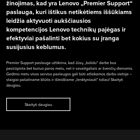
žinojimas, kad yra Lenovo „Premier Support“
paslauga, kuri ištikus netikėtiems iššūkiams
leidžia aktyvuoti aukščiausios
kompetencijos Lenovo technikų pajėgas ir
efektyviai pašalinti bet kokius su įranga
susijusius keblumus.
Premier Support paslauga užtikrina, kad Jūsų „bolidu“ darbe bus
pasirūpinta bet kuriuo paros metu, net ir savaitgaliais ar švenčių dienomis.
Gedimo metu visos serviso paslaugos gali būti atliekamos darbo vietoje –
staigiai pašaliname kliūtis ir išleidžiame „lenktyniauti“ toliau! Skaityti
daugiau.
Skaityti daugiau