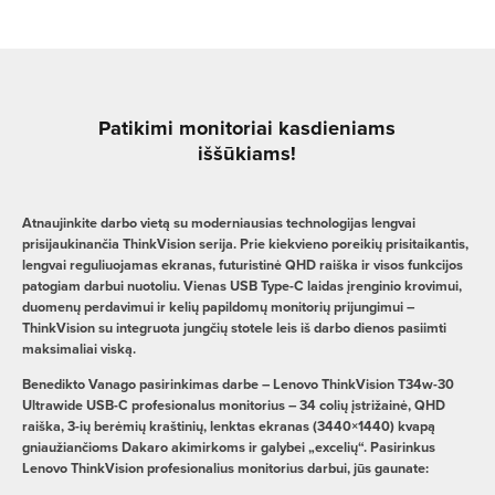
Patikimi monitoriai kasdieniams
iššūkiams!
Atnaujinkite darbo vietą su moderniausias technologijas lengvai
prisijaukinančia ThinkVision serija. Prie kiekvieno poreikių prisitaikantis,
lengvai reguliuojamas ekranas, futuristinė QHD raiška ir visos funkcijos
patogiam darbui nuotoliu. Vienas USB Type-C laidas įrenginio krovimui,
duomenų perdavimui ir kelių papildomų monitorių prijungimui –
ThinkVision su integruota jungčių stotele leis iš darbo dienos pasiimti
maksimaliai viską.
Benedikto Vanago pasirinkimas darbe – Lenovo ThinkVision T34w-30
Ultrawide USB-C profesionalus monitorius – 34 colių įstrižainė, QHD
raiška, 3-ių berėmių kraštinių, lenktas ekranas (3440×1440) kvapą
gniaužiančioms Dakaro akimirkoms ir galybei „excelių“. Pasirinkus
Lenovo ThinkVision profesionalius monitorius darbui, jūs gaunate: