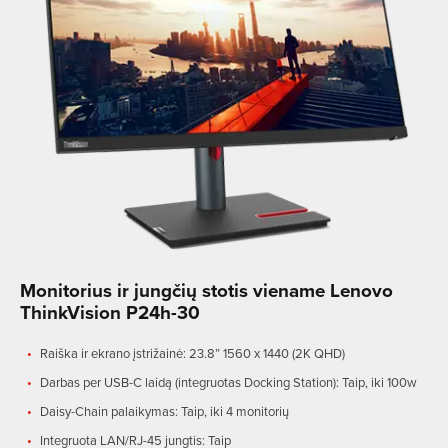
Monitorius ir jungčių stotis viename Lenovo
ThinkVision P24h-30
Raiška ir ekrano įstrižainė: 23.8” 1560 x 1440 (2K QHD)
Darbas per USB-C laidą (integruotas Docking Station): Taip, iki 100w
Daisy-Chain palaikymas: Taip, iki 4 monitorių
Integruota LAN/RJ-45 jungtis: Taip