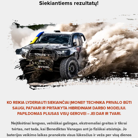
Siekiantiems rezultatų!
KO REIKIA LYDERIAUTI SIEKIANČIAI ĮMONEI? TECHNIKA PRIVALO BŪTI
SAUGI, PATVARI IR PRITAIKYTA HIBRIDINIAM DARBO MODELIUI.
PAPILDOMAS PLIUSAS VISŲ GEROVEI – JEI DAR IR TVARI.
Neįtikėtinai lengvas, velniškai galingas, ekstremaliai greitas ir tikrai
tvirtas, net tada, kai Benediktas Vanagas ant jo fiziškai atsistoja. Jo
baterijos veikimo laikas pranoksta visus lūkesčius ir veža per visą dienos