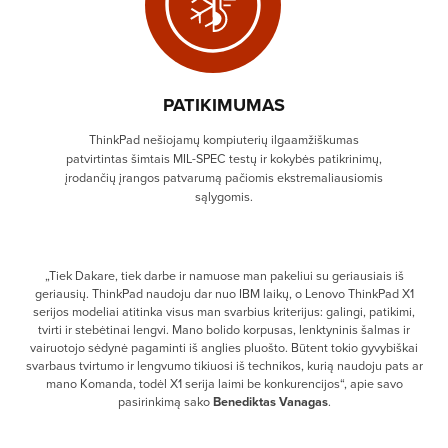
PATIKIMUMAS
ThinkPad nešiojamų kompiuterių ilgaamžiškumas
patvirtintas šimtais MIL-SPEC testų ir kokybės patikrinimų,
įrodančių įrangos patvarumą pačiomis ekstremaliausiomis
sąlygomis.
„Tiek Dakare, tiek darbe ir namuose man pakeliui su geriausiais iš
geriausių. ThinkPad naudoju dar nuo IBM laikų, o Lenovo ThinkPad X1
serijos modeliai atitinka visus man svarbius kriterijus: galingi, patikimi,
tvirti ir stebėtinai lengvi. Mano bolido korpusas, lenktyninis šalmas ir
vairuotojo sėdynė pagaminti iš anglies pluošto. Būtent tokio gyvybiškai
svarbaus tvirtumo ir lengvumo tikiuosi iš technikos, kurią naudoju pats ar
mano Komanda, todėl X1 serija laimi be konkurencijos“, apie savo
pasirinkimą sako
Benediktas Vanagas
.