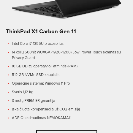
ThinkPad X1 Carbon Gen 11
Intel Core i7-1355U procesorius
14 colių 500nit WUXGA (1920×1200) Low Power Touch ekranas su
Privacy Guard
16 GB DDR5 operatyvioji atmintis (RAM)
512 GB NVMe SSD kaupiklis
Operacinė sistema: Windows 11 Pro
Svoris 1,12 kg.
3 metų PREMIER garantija
Įskaičiuota kompensacija už CO2 emisiją
ADP One draudimas NEMOKAMAI!