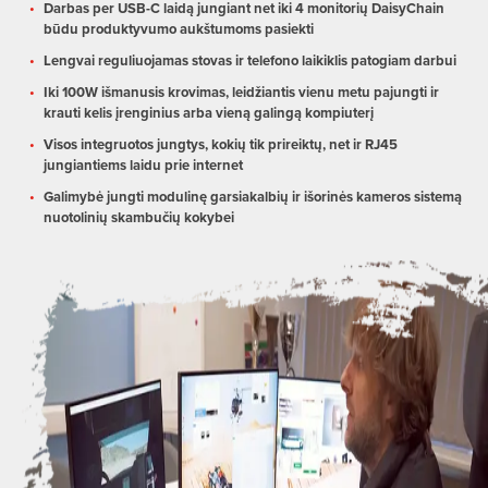
Darbas per USB-C laidą jungiant net iki 4 monitorių DaisyChain
būdu produktyvumo aukštumoms pasiekti
Lengvai reguliuojamas stovas ir telefono laikiklis patogiam darbui
Iki 100W išmanusis krovimas, leidžiantis vienu metu pajungti ir
krauti kelis įrenginius arba vieną galingą kompiuterį
Visos integruotos jungtys, kokių tik prireiktų, net ir RJ45
jungiantiems laidu prie internet
Galimybė jungti modulinę garsiakalbių ir išorinės kameros sistemą
nuotolinių skambučių kokybei