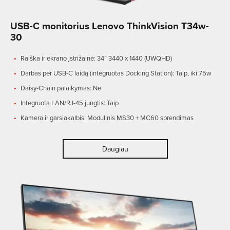
USB-C monitorius Lenovo ThinkVision T34w-
30
Raiška ir ekrano įstrižainė: 34” 3440 x 1440 (UWQHD)
Darbas per USB-C laidą (integruotas Docking Station): Taip, iki 75w
Daisy-Chain palaikymas: Ne
Integruota LAN/RJ-45 jungtis: Taip
Kamera ir garsiakalbis: Modulinis MS30 + MC60 sprendimas
Daugiau