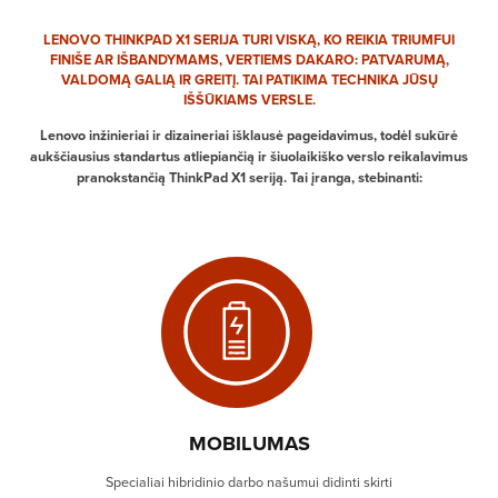
LENOVO THINKPAD X1 SERIJA TURI VISKĄ, KO REIKIA TRIUMFUI
FINIŠE AR IŠBANDYMAMS, VERTIEMS DAKARO: PATVARUMĄ,
VALDOMĄ GALIĄ IR GREITĮ. TAI PATIKIMA TECHNIKA JŪSŲ
IŠŠŪKIAMS VERSLE.
Lenovo inžinieriai ir dizaineriai išklausė pageidavimus, todėl sukūrė
aukščiausius standartus atliepiančią ir šiuolaikiško verslo reikalavimus
pranokstančią ThinkPad X1 seriją. Tai įranga, stebinanti:
MOBILUMAS
Specialiai hibridinio darbo našumui didinti skirti