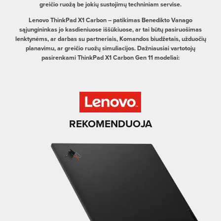
greičio ruožą be jokių sustojimų techniniam servise.
Lenovo ThinkPad X1 Carbon – patikimas Benedikto Vanago
sąjungininkas jo kasdieniuose iššūkiuose, ar tai būtų pasiruošimas
lenktynėms, ar darbas su partneriais, Komandos biudžetais, užduočių
planavimu, ar greičio ruožų simuliacijos. Dažniausiai vartotojų
pasirenkami ThinkPad X1 Carbon Gen 11 modeliai:
REKOMENDUOJA