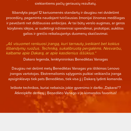
siekiantiems pačių geriausių rezultatų.
Išbandyta pagal 12 kariuomenės standartų ir daugiau nei dvidešimt
procedūrų, pagaminta naudojant tvirčiausias žmonijai žinomas medžiagas
ir pavežanti net didžiausias ambicijas. Ar tai būtų verslo augimas, ar geros
kūrybinės idėjos, ar sudėtingi inžinieriniai sprendimai, prototipai, aukštos
galios ir greičio reikalaujantys duomenų skaičiavimai.
„Aš visuomet renkuosi įrangą, kuri tarnautų įveikiant bet kokius
išbandymų ruožus. Techniką, sukalibruotą pergalėms. Nesvarbu,
kalbame apie Dakarą, ar apie kasdienius iššūkius.“
Dakaro legenda, lenktynininkas Benediktas Vanagas
Daugiau nei dešimt metų Benediktas Vanagas yra ištikimas Lenovo
įrangos vartotojas. Ekstremaliomis sąlygomis puikiai veikiančia įranga
apsiginklavęs tiek pats Benediktas, tiek visa jį į Dakarą lydinti komanda.
Ieškote technikos, kuriai nebaisūs jokie gyvenimo ir darbo „Dakarai“?
Atkreipkite dėmesį į Benedikto Vanago ir jo komandos favoritus!