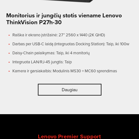
Monitorius ir jungčių stotis viename Lenovo
ThinkVision P27h-30
Raiška ir ekrano įstrižainė: 27” 2560 x 1440 (2K QHD)
Darbas per USB-C laidą (integruotas Docking Station): Taip, iki 100w
Daisy-Chain palaikymas: Taip, iki 4 monitorių
Integruota LAN/RJ-45 jungtis: Taip
Kamera ir garsiakalbis: Modulinis MS30 + MC60 sprendimas
Daugiau
Lenovo Premier Support