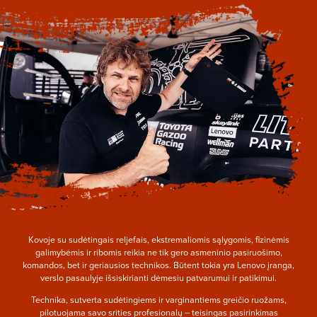
Kovoje su sudėtingais reljefais, ekstremaliomis sąlygomis, fizinėmis
galimybėmis ir ribomis reikia ne tik gero asmeninio pasiruošimo,
komandos, bet ir geriausios technikos. Būtent tokia yra Lenovo įranga,
verslo pasaulyje išsiskirianti dėmesiu patvarumui ir patikimui.
Technika, sutverta sudėtingiems ir varginantiems greičio ruožams,
pilotuojama savo srities profesionalų – teisingas pasirinkimas