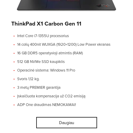
ThinkPad X1 Carbon Gen 11
Intel Core i7-1355U procesorius
14 colių 400nit WUXGA (1920×1200) Low Power ekranas
16 GB DDR5 operatyvioji atmintis (RAM)
512 GB NVMe SSD kaupiklis
Operacinė sistema: Windows 11 Pro
Svoris 1,12 kg.
3 metų PREMIER garantija
Įskaičiuota kompensacija už CO2 emisiją
ADP One draudimas NEMOKAMAI!
Daugiau