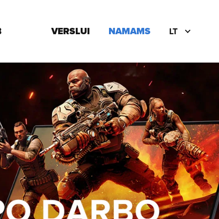
B
VERSLUI
NAMAMS
LT