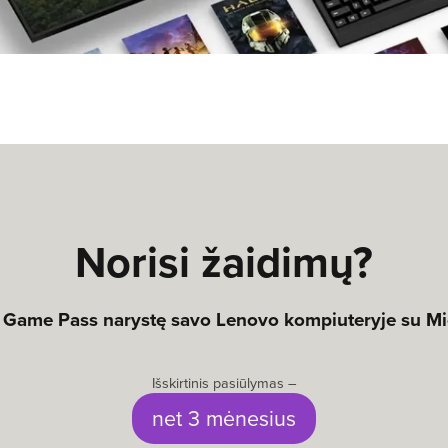
Norisi žaidimų?
 Game Pass narystę savo Lenovo kompiuteryje su Mic
Išskirtinis pasiūlymas –
net 3 mėnesius