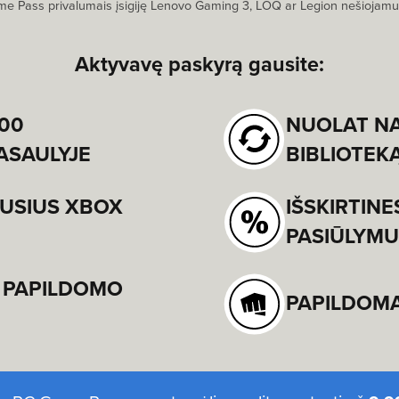
e Pass privalumais įsigiję Lenovo Gaming 3, LOQ ar Legion nešiojamu
Aktyvavę paskyrą gausite:
100
NUOLAT NA
ASAULYJE
BIBLIOTEK
AUSIUS XBOX
IŠSKIRTINE
PASIŪLYMU
O PAPILDOMO
PAPILDOMA