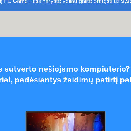
PC Game Pass narystę vėliau galite pratęsti už
9,9
s sutverto nešiojamo kompiuterio
ai, padėsiantys žaidimų patirtį pa