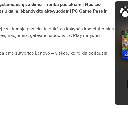
ėgstamiausių žaidimų – ranka pasiekiami! Nuo šiol
rių galią išbandykite aktyvuodami PC Game Pass ir
e sistemoje pasieksite aukštos kokybės kompiuterinius
rėjų naujienas, galėsite naudotis EA Play narystės
rgalėms sutvertas Lenovo – viskas, ko reikia geriausiai