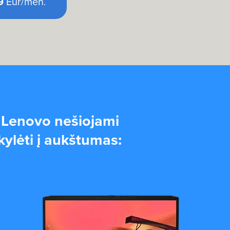
9
Eur/mėn.
?
Lenovo nešiojami
kylėti į aukštumas: