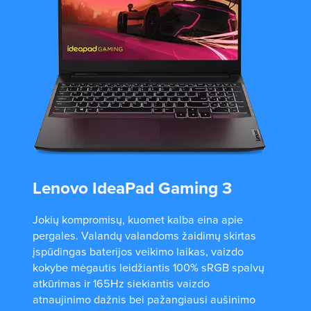
Lenovo IdeaPad Gaming 3
Jokių kompromisų, kuomet kalba eina apie
pergales. Valandų valandoms žaidimų skirtas
įspūdingas baterijos veikimo laikas, vaizdo
kokybe mėgautis leidžiantis 100% sRGB spalvų
atkūrimas ir 165Hz siekiantis vaizdo
atnaujinimo dažnis bei pažangiausi aušinimo