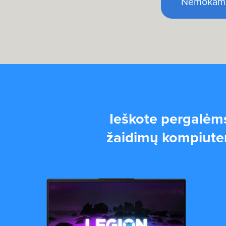
Nemokamą 
Ieškote pergalėm
žaidimų kompiuteri