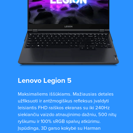
Lenovo Legion 5
Maksimaliems iššūkiams. Mažiausias detales
užfiksuoti ir antžmogiškus refleksus įvaldyti
leisiantis FHD raiškos ekranas su iki 240Hz
siekiančiu vaizdo atnaujinimo dažniu, 500 nitų
ryškumu ir 100% sRGB spalvų atkūrimu.
Įspūdinga, 3D garso kokybė su Harman