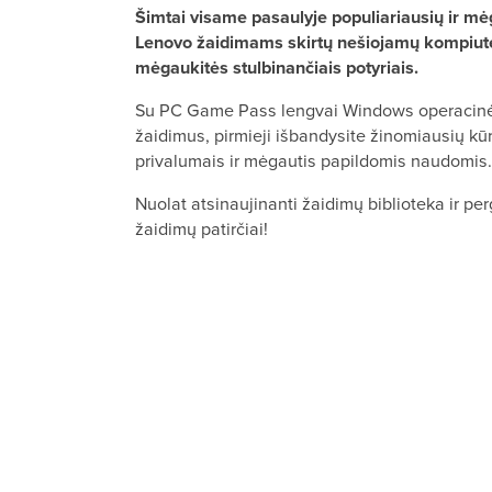
Šimtai visame pasaulyje populiariausių ir m
Lenovo žaidimams skirtų nešiojamų kompiute
mėgaukitės stulbinančiais potyriais.
Su PC Game Pass lengvai Windows operacinėj
žaidimus, pirmieji išbandysite žinomiausių kū
privalumais ir mėgautis papildomis naudomis.
Nuolat atsinaujinanti žaidimų biblioteka ir pe
žaidimų patirčiai!