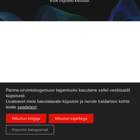
Kõik õigused kaitstud.
Parima sirvimiskogemuse tagamiseks kasutame sellel veebisaidil
küpsiseid.
Lisateavet meie kasutatavate küpsiste ja nende haldamise kohta
leiate
seadetest
.
Nõustun kõigiga
Nõustun vajalikega
Küpsiste kategooriad