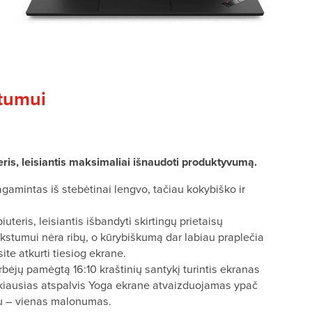
tumui
is, leisiantis maksimaliai išnaudoti produktyvumą.
amintas iš stebėtinai lengvo, tačiau kokybiško ir
teris, leisiantis išbandyti skirtingų prietaisų
kstumui nėra ribų, o kūrybiškumą dar labiau praplečia
ite atkurti tiesiog ekrane.
rbėjų pamėgtą 16:10 kraštinių santykį turintis ekranas
nkiausias atspalvis Yoga ekrane atvaizduojamas ypač
giniu – vienas malonumas.