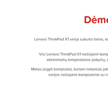
Dėme
Lenovo ThinkPad X1 serija sukurta tiems,
Visi Lenovo ThinkPad X1 nešiojami komp
ekstremalių temperatūros pokyčių, sl
Metas įsigyti kompiuterį, kuriam nebaisūs jok
serijos nešiojami kompiuteriai su