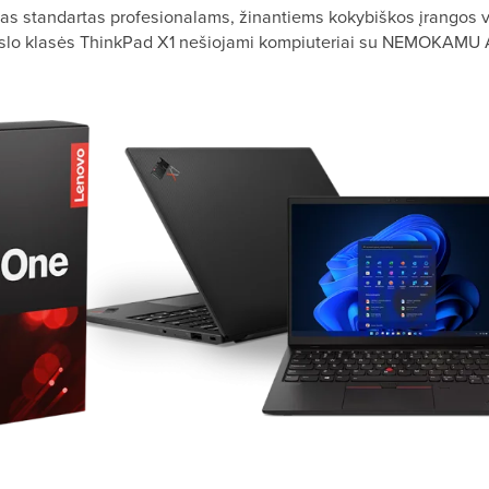
as standartas profesionalams, žinantiems kokybiškos įrangos v
erslo klasės ThinkPad X1 nešiojami kompiuteriai su NEMOKAMU