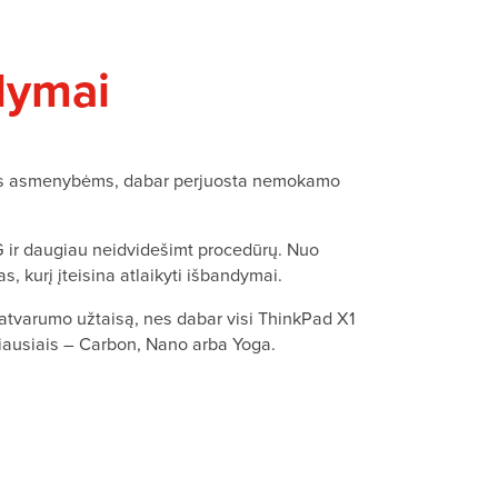
lymai
goms asmenybėms, dabar perjuosta nemokamo
 ir daugiau neidvidešimt procedūrų. Nuo
, kurį įteisina atlaikyti išbandymai.
 patvarumo užtaisą, nes dabar visi ThinkPad X1
iausiais – Carbon, Nano arba Yoga.