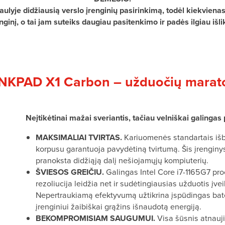
ulyje didžiausią verslo įrenginių pasirinkimą, todėl kiekvienas 
ginį, o tai jam suteiks daugiau pasitenkimo ir padės ilgiau išlik
NKPAD X1 Carbon – užduočių marat
Neįtikėtinai mažai sveriantis, tačiau velniškai galing
MAKSIMALIAI TVIRTAS.
Kariuomenės standartais išb
korpusu garantuoja pavydėtiną tvirtumą. Šis įrenginys
pranoksta didžiąją dalį nešiojamųjų kompiuterių.
ŠVIESOS GREIČIU.
Galingas Intel Core i7-1165G7 pro
rezoliucija leidžia net ir sudėtingiausias užduotis įvei
Nepertraukiamą efektyvumą užtikrina įspūdingas bate
įrenginiui žaibiškai grąžins išnaudotą energiją.
BEKOMPROMISIAM SAUGUMUI.
Visa šūsnis atnauj