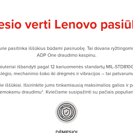
sio verti Lenovo pasiū
 kurie pasitinka iššūkius būdami pasiruošę. Tai dovana ryžtin
ADP One draudimo kaspinu.
iuteriai išbandyti pagal 12 kariuomenės standartų MIL-STD810G
ėgio, mechaninio šoko iki drėgmės ir vibracijos – tai patvarumas
ie iššūkiai. Išsirinkite jums tinkamiausią maksimalios galios ir
 nemokamu draudimu*. Kviečiame susipažinti su pačiais populiar
DĖMESIO!