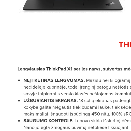
THI
Lengviausias ThinkPad X1 serijos narys, sutvertas mė
NEĮTIKĖTINAS LENGVUMAS.
Mažiau nei kilogramą 
nedidelėje kuprinėje, todėl įrenginį patogu nešiotis 
savyje talpinantis verslo klasės nešiojamas kompiut
UŽBURIANTIS EKRANAS.
13 colių ekranas padengt
kokybe galite mėgautis tiek būdami lauke, tiek sėdėd
maksimaliai išnaudoti įspūdingą 450 nitų, 100% sRGB
SAUGUMO KONTROLĖ.
Lenovo skiria išskirtinį dė
Nano įdiegta žmogaus buvimą netoliese fiksuojanti I