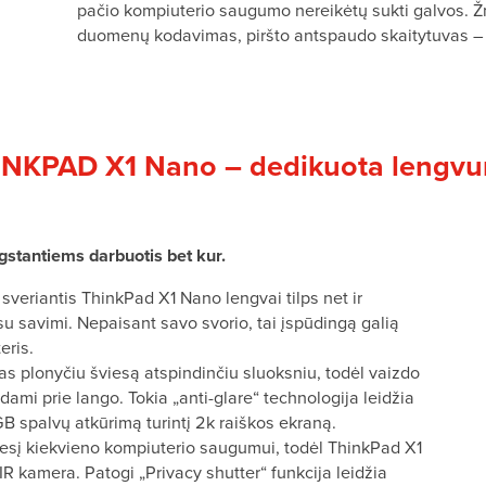
pačio kompiuterio saugumo nereikėtų sukti galvos. 
duomenų kodavimas, piršto antspaudo skaitytuvas – 
NKPAD X1 Nano – dedikuota lengv
gstantiems darbuotis bet kur.
sveriantis ThinkPad X1 Nano lengvai tilps net ir
su savimi. Nepaisant savo svorio, tai įspūdingą galią
eris.
as plonyčiu šviesą atspindinčiu sluoksniu, todėl vaizdo
ami prie lango. Tokia „anti-glare“ technologija leidžia
 spalvų atkūrimą turintį 2k raiškos ekraną.
mesį kiekvieno kompiuterio saugumui, todėl ThinkPad X1
R kamera. Patogi „Privacy shutter“ funkcija leidžia