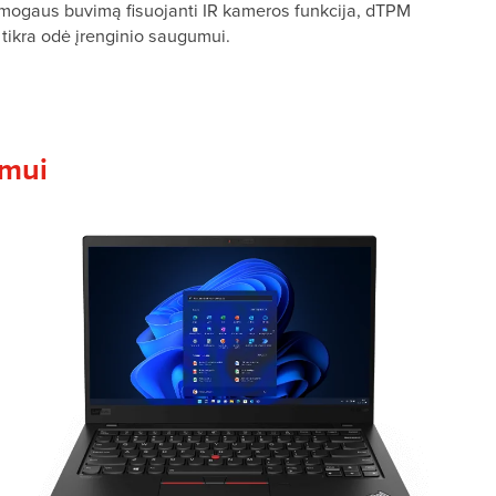
Žmogaus buvimą fisuojanti IR kameros funkcija, dTPM
tikra odė įrenginio saugumui.
umui