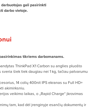
darbuotojas gali pasirinkti
ti darbo vietoje.
onui
as pasirinkimas tikriems darbomanams.
andytas ThinkPad X1 Carbon su anglies pluošto
 sveria šiek tiek daugiau nei 1 kg, tačiau patvarumu
cesorius, 14 colių 400nit IPS ekranas su Full HD+
kti akimirksniu.
rijos veikimo laikas, o „Rapid Charge“ įkrovimas
inimų tam, kad dėl įrenginyje esančių dokumentų ir