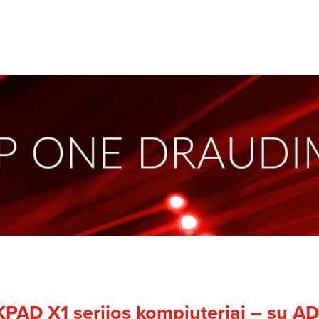
KPAD X1 serijos kompiuteriai – su 