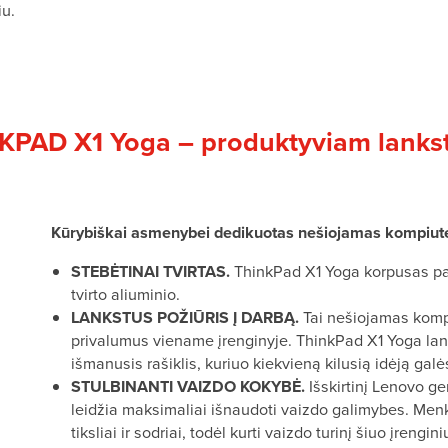
iu.
KPAD X1 Yoga – produktyviam lanks
Kūrybiškai asmenybei dedikuotas nešiojamas kompiuter
STEBĖTINAI TVIRTAS.
ThinkPad X1 Yoga korpusas pag
tvirto aliuminio.
LANKSTUS POŽIŪRIS Į DARBĄ.
Tai nešiojamas kompiu
privalumus viename įrenginyje. ThinkPad X1 Yoga lan
išmanusis rašiklis, kuriuo kiekvieną kilusią idėją galės
STULBINANTI VAIZDO KOKYBĖ.
Išskirtinį Lenovo ge
leidžia maksimaliai išnaudoti vaizdo galimybes. Me
tiksliai ir sodriai, todėl kurti vaizdo turinį šiuo įren