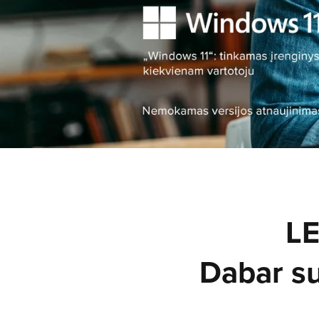
LE
Dabar s